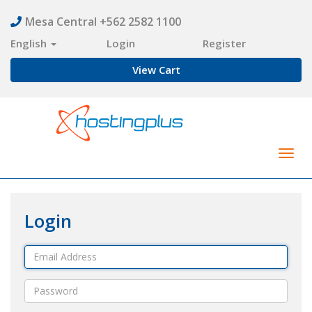
Mesa Central +562 2582 1100
English
Login
Register
View Cart
Togg
navig
Login