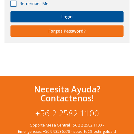
Remember Me
Forgot Password?
Necesita Ayuda?
Contactenos!
+56 2 2582 1100
Soporte Mesa Central
+56 2 2 2582 1100
-
Emergencias:
+56 9 93536578
-
soporte@hostingplus.cl