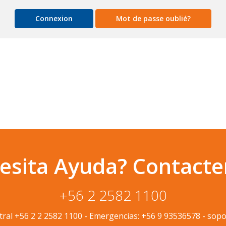
Mot de passe oublié?
esita Ayuda? Contacte
+56 2 2582 1100
tral
+56 2 2 2582 1100
-
Emergencias:
+56 9 93536578
-
sopo