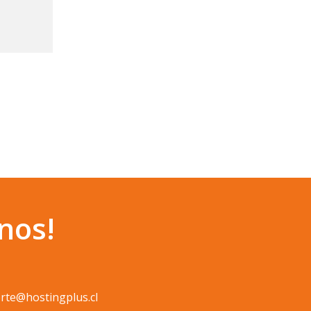
nos!
rte@hostingplus.cl