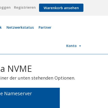
loggen
Registrieren
Warenkorb ansehen
k
Netzwerkstatus
Partner
Konto
esa NVME
einer der unten stehenden Optionen.
die Nameserver