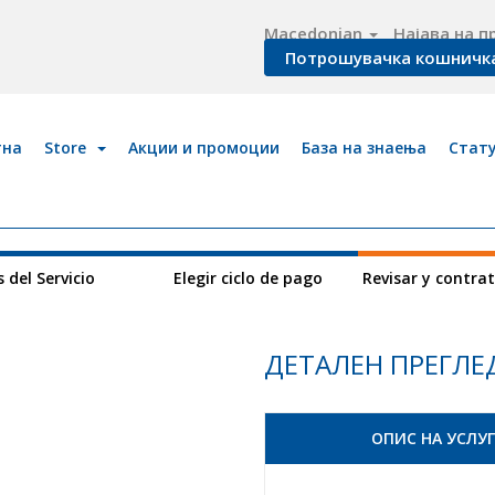
Macedonian
Најава на 
Потрошувачка кошничк
тна
Store
Акции и промоции
База на знаења
Стату
 del Servicio
Elegir ciclo de pago
Revisar y contra
ДЕТАЛЕН ПРЕГЛЕ
ОПИС НА УСЛУ