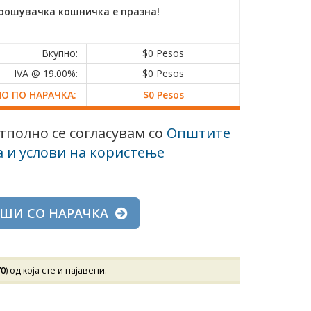
рошувачка кошничка е празна!
Вкупно:
$0 Pesos
IVA @ 19.00%:
$0 Pesos
НО ПО НАРАЧКА:
$0 Pesos
тполно се согласувам со
Општите
 и услови на користење
ЗАВРШИ СО НАРАЧКА
70
) од која сте и најавени.