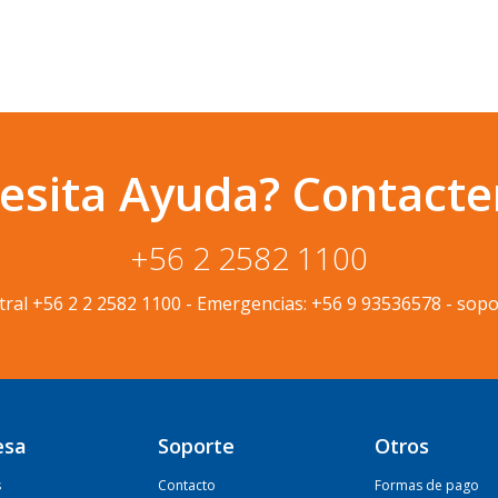
esita Ayuda? Contacte
+56 2 2582 1100
tral
+56 2 2 2582 1100
-
Emergencias:
+56 9 93536578
-
sopo
esa
Soporte
Otros
s
Contacto
Formas de pago