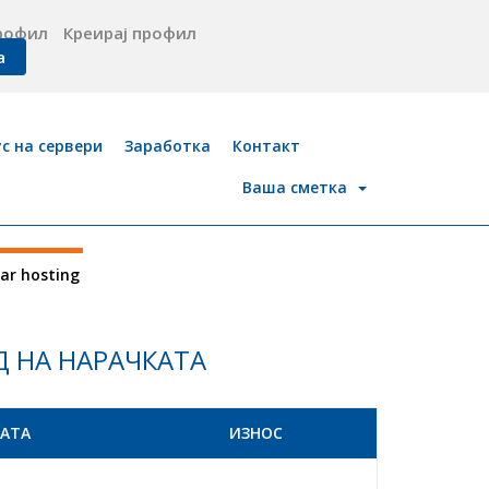
профил
Креирај профил
а
с на сервери
Заработка
Контакт
Ваша сметка
tar hosting
Д НА НАРАЧКАТА
ГАТА
ИЗНОС