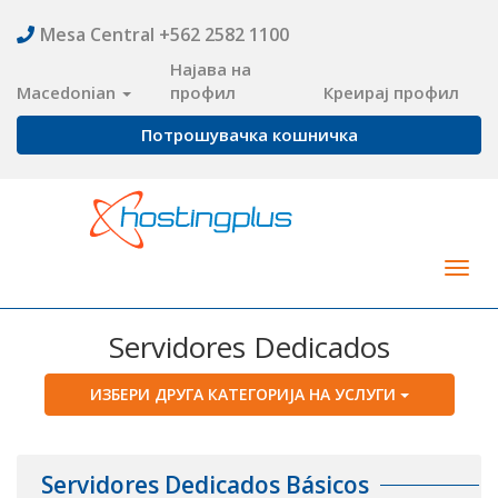
Mesa Central +562 2582 1100
Најава на
Macedonian
профил
Креирај профил
Потрошувачка кошничка
Togg
navig
Servidores Dedicados
ИЗБЕРИ ДРУГА КАТЕГОРИЈА НА УСЛУГИ
Servidores Dedicados Básicos