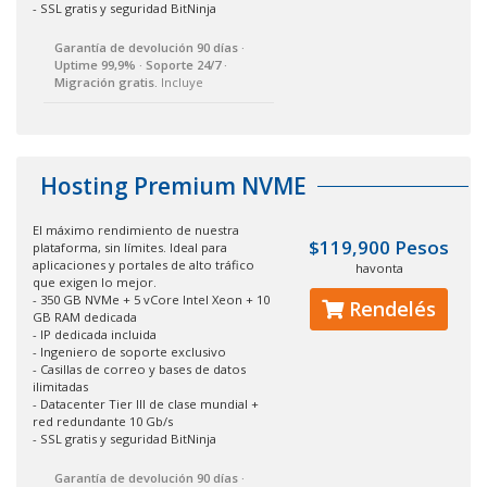
- SSL gratis y seguridad BitNinja
Garantía de devolución 90 días ·
Uptime 99,9% · Soporte 24/7 ·
Migración gratis.
Incluye
Hosting Premium NVME
El máximo rendimiento de nuestra
$119,900 Pesos
plataforma, sin límites. Ideal para
aplicaciones y portales de alto tráfico
havonta
que exigen lo mejor.
- 350 GB NVMe + 5 vCore Intel Xeon + 10
Rendelés
GB RAM dedicada
- IP dedicada incluida
- Ingeniero de soporte exclusivo
- Casillas de correo y bases de datos
ilimitadas
- Datacenter Tier III de clase mundial +
red redundante 10 Gb/s
- SSL gratis y seguridad BitNinja
Garantía de devolución 90 días ·