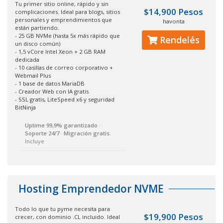
Tu primer sitio online, rápido y sin
$14,900 Pesos
complicaciones. Ideal para blogs, sitios
personales y emprendimientos que
havonta
están partiendo.
- 25 GB NVMe (hasta 5x más rápido que
Rendelés
un disco común)
- 1,5 vCore Intel Xeon + 2 GB RAM
dedicada
- 10 casillas de correo corporativo +
Webmail Plus
- 1 base de datos MariaDB
- Creador Web con IA gratis
- SSL gratis, LiteSpeed x6 y seguridad
BitNinja
Uptime 99,9% garantizado ·
Soporte 24/7 · Migración gratis.
Incluye
Hosting Emprendedor NVME
Todo lo que tu pyme necesita para
$19,900 Pesos
crecer, con dominio .CL incluido. Ideal