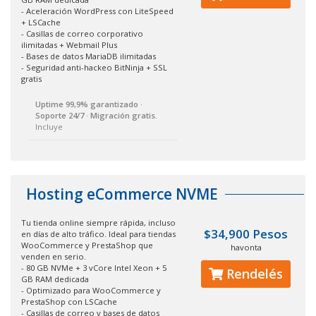
- Aceleración WordPress con LiteSpeed
+ LSCache
- Casillas de correo corporativo
ilimitadas + Webmail Plus
- Bases de datos MariaDB ilimitadas
- Seguridad anti-hackeo BitNinja + SSL
gratis
Uptime 99,9% garantizado ·
Soporte 24/7 · Migración gratis.
Incluye
Hosting eCommerce NVME
Tu tienda online siempre rápida, incluso
$34,900 Pesos
en días de alto tráfico. Ideal para tiendas
WooCommerce y PrestaShop que
havonta
venden en serio.
- 80 GB NVMe + 3 vCore Intel Xeon + 5
Rendelés
GB RAM dedicada
- Optimizado para WooCommerce y
PrestaShop con LSCache
- Casillas de correo y bases de datos