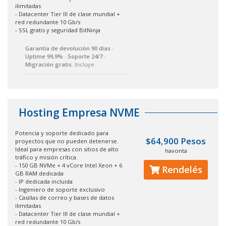
ilimitadas
- Datacenter Tier III de clase mundial +
red redundante 10 Gb/s
- SSL gratis y seguridad BitNinja
Garantía de devolución 90 días ·
Uptime 99,9% · Soporte 24/7 ·
Migración gratis.
Incluye
Hosting Empresa NVME
Potencia y soporte dedicado para
$64,900 Pesos
proyectos que no pueden detenerse.
Ideal para empresas con sitios de alto
havonta
tráfico y misión crítica.
- 150 GB NVMe + 4 vCore Intel Xeon + 6
Rendelés
GB RAM dedicada
- IP dedicada incluida
- Ingeniero de soporte exclusivo
- Casillas de correo y bases de datos
ilimitadas
- Datacenter Tier III de clase mundial +
red redundante 10 Gb/s