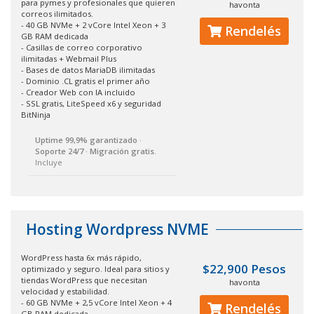
para pymes y profesionales que quieren
havonta
correos ilimitados.
- 40 GB NVMe + 2 vCore Intel Xeon + 3
Rendelés
GB RAM dedicada
- Casillas de correo corporativo
ilimitadas + Webmail Plus
- Bases de datos MariaDB ilimitadas
- Dominio .CL gratis el primer año
- Creador Web con IA incluido
- SSL gratis, LiteSpeed x6 y seguridad
BitNinja
Uptime 99,9% garantizado ·
Soporte 24/7 · Migración gratis.
Incluye
Hosting Wordpress NVME
WordPress hasta 6x más rápido,
$22,900 Pesos
optimizado y seguro. Ideal para sitios y
tiendas WordPress que necesitan
havonta
velocidad y estabilidad.
- 60 GB NVMe + 2,5 vCore Intel Xeon + 4
Rendelés
GB RAM dedicada