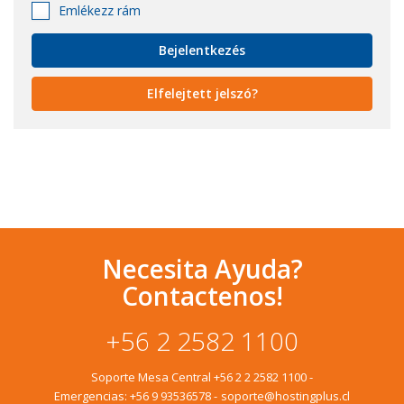
Emlékezz rám
Elfelejtett jelszó?
Necesita Ayuda?
Contactenos!
+56 2 2582 1100
Soporte Mesa Central
+56 2 2 2582 1100
-
Emergencias:
+56 9 93536578
-
soporte@hostingplus.cl