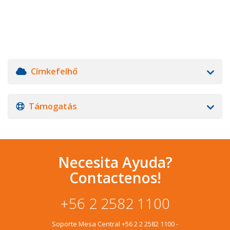
Címkefelhő
Támogatás
Necesita Ayuda?
Contactenos!
+56 2 2582 1100
Soporte Mesa Central
+56 2 2 2582 1100
-