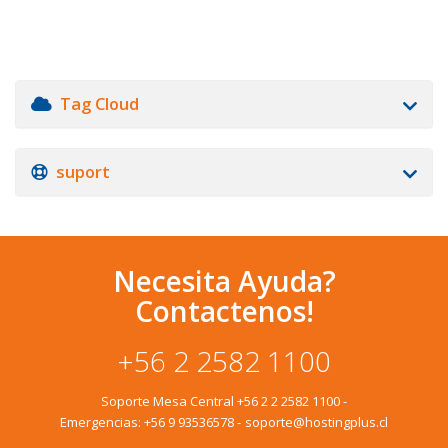
Tag Cloud
suport
Necesita Ayuda?
Contactenos!
+56 2 2582 1100
Soporte Mesa Central
+56 2 2 2582 1100
-
Emergencias:
+56 9 93536578
-
soporte@hostingplus.cl