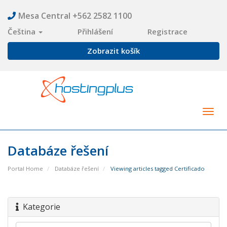
Mesa Central +562 2582 1100
Čeština
Přihlášení
Registrace
Zobrazit košík
Togg
navig
Databáze řešení
Portal Home
Databáze řešení
Viewing articles tagged Certificado
Kategorie