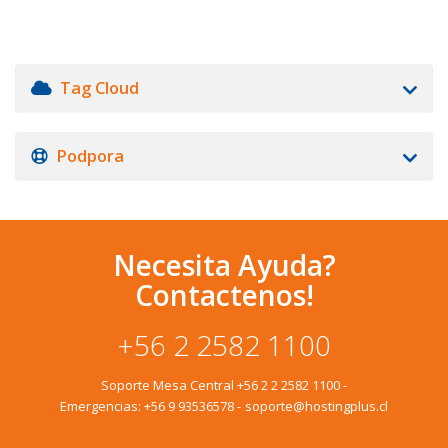
Tag Cloud
Podpora
Necesita Ayuda?
Contactenos!
+56 2 2582 1100
Soporte Mesa Central
+56 2 2 2582 1100
-
Emergencias:
+56 9 93536578
-
soporte@hostingplus.cl