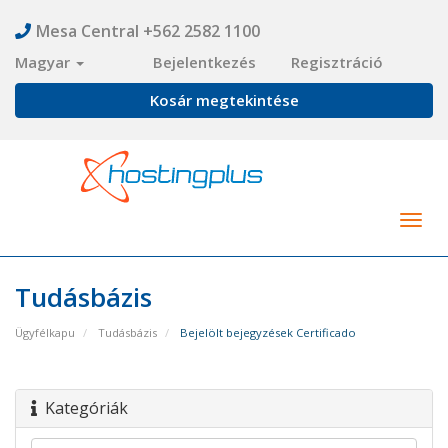
Mesa Central +562 2582 1100
Magyar
Bejelentkezés
Regisztráció
Kosár megtekintése
Togg
navig
Tudásbázis
Ügyfélkapu
Tudásbázis
Bejelölt bejegyzések Certificado
Kategóriák