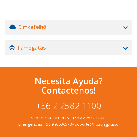
Címkefelhő
Támogatás
Necesita Ayuda?
Contactenos!
+56 2 2582 1100
Soporte Mesa Central
+56 2 2 2582 1100
-
Emergencias:
+56 9 93536578
-
soporte@hostingplus.cl