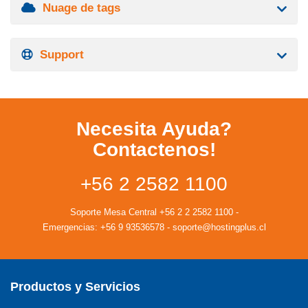
Nuage de tags
Support
Necesita Ayuda?
Contactenos!
+56 2 2582 1100
Soporte Mesa Central
+56 2 2 2582 1100
-
Emergencias:
+56 9 93536578
-
soporte@hostingplus.cl
Productos y Servicios