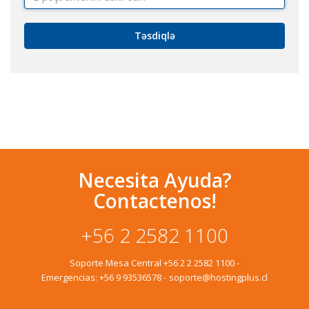
Təsdiqlə
Necesita Ayuda?
Contactenos!
+56 2 2582 1100
Soporte Mesa Central
+56 2 2 2582 1100
-
Emergencias:
+56 9 93536578
-
soporte@hostingplus.cl