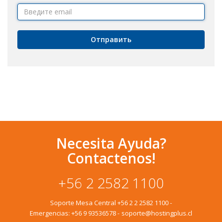
Отправить
Necesita Ayuda?
Contactenos!
+56 2 2582 1100
Soporte Mesa Central
+56 2 2 2582 1100
-
Emergencias:
+56 9 93536578
-
soporte@hostingplus.cl