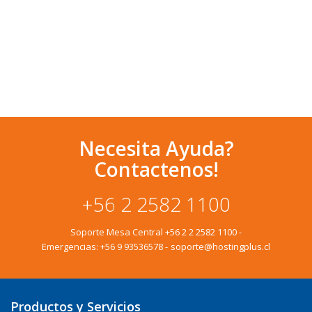
Necesita Ayuda?
Contactenos!
+56 2 2582 1100
Soporte Mesa Central
+56 2 2 2582 1100
-
Emergencias:
+56 9 93536578
-
soporte@hostingplus.cl
Productos y Servicios