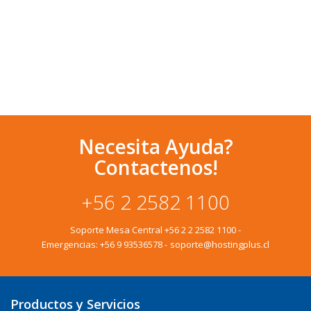
Necesita Ayuda?
Contactenos!
+56 2 2582 1100
Soporte Mesa Central
+56 2 2 2582 1100
-
Emergencias:
+56 9 93536578
-
soporte@hostingplus.cl
Productos y Servicios