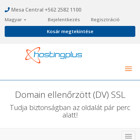
Mesa Central +562 2582 1100
Magyar
Bejelentkezés
Regisztráció
Kosár megtekintése
Togg
navig
Domain ellenőrzött (DV) SSL
Tudja biztonságban az oldalát pár perc
alatt!
Toggl