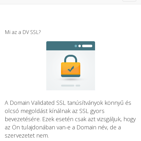
navig
Mi az a DV SSL?
A Domain Validated SSL tanúsítványok könnyű és
olcsó megoldást kínálnak az SSL gyors
bevezetésére. Ezek esetén csak azt vizsgáljuk, hogy
az Ön tulajdonában van-e a Domain név, de a
szervezetet nem.