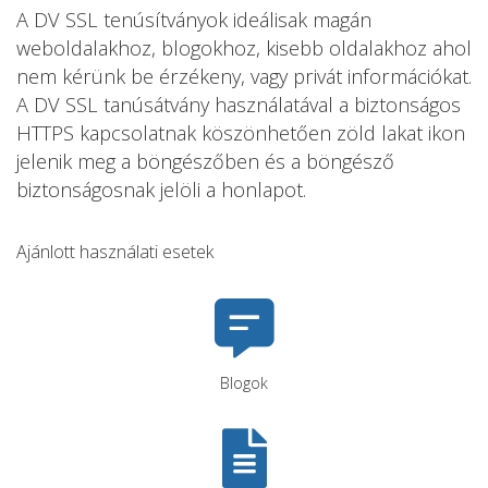
A DV SSL tenúsítványok ideálisak magán
weboldalakhoz, blogokhoz, kisebb oldalakhoz ahol
nem kérünk be érzékeny, vagy privát információkat.
A DV SSL tanúsátvány használatával a biztonságos
HTTPS kapcsolatnak köszönhetően zöld lakat ikon
jelenik meg a böngészőben és a böngésző
biztonságosnak jelöli a honlapot.
Ajánlott használati esetek
Blogok