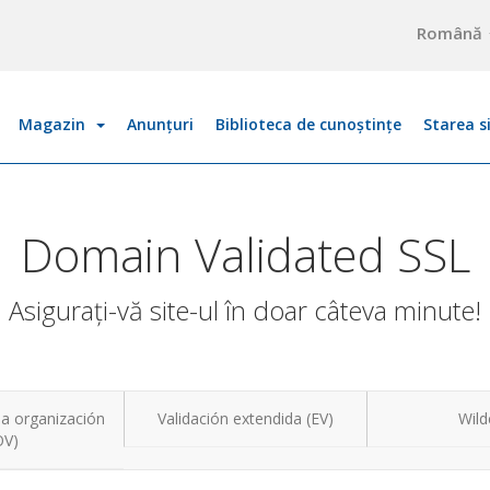
Română
Magazin
Anunțuri
Biblioteca de cunoștințe
Starea s
Domain Validated SSL
Asigurați-vă site-ul în doar câteva minute!
la organización
Validación extendida (EV)
Wild
OV)