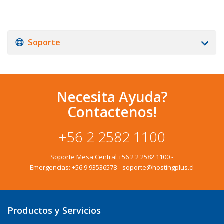
Soporte
Necesita Ayuda?
Contactenos!
+56 2 2582 1100
Soporte Mesa Central
+56 2 2 2582 1100
-
Emergencias:
+56 9 93536578
-
soporte@hostingplus.cl
Productos y Servicios