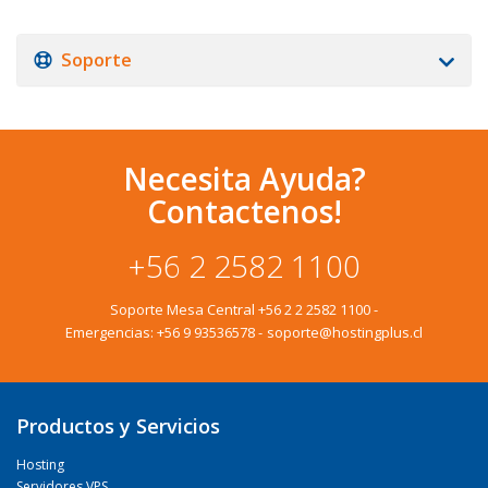
Soporte
Necesita Ayuda?
Contactenos!
+56 2 2582 1100
Soporte Mesa Central
+56 2 2 2582 1100
-
Emergencias:
+56 9 93536578
-
soporte@hostingplus.cl
Productos y Servicios
Hosting
Servidores VPS