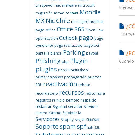
LiteSpeed
mac
malware
microsoft
Ingrese 
Moodle
migración
mixed content
MX
Nic Chile
no seguro
notificar
¿CÓ
Office 365
pago
office
OpenClaw
Bienven
pago
Outlook
optimización
pago
pendiente
pago rechazado
pagofacil
Parking
¿PO
pantalla blanca
paypal
Phishing
Plugin
Cuando 
php
plugins
Pop3
Prestashop
primeros pasos
propagación
puertos
reactivación
RBL
rebote
recursos
recordatorio
redcompra
registros
reinicio
Remoto
respaldo
restaurar
servidor
Servidor
Seguridad
correo externo
Servidor IA
Servidores
Shopify
sitejet
Sitio Web
Soporte
spam
spf
ssh
SSL
Subdominio
suspensión