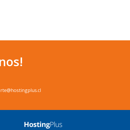
nos!
rte@hostingplus.cl