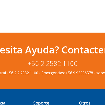
esita Ayuda? Contacte
+56 2 2582 1100
tral
+56 2 2 2582 1100
-
Emergencias:
+56 9 93536578
-
sopo
esa
Soporte
Otros