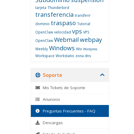
tarjeta
Thunderbird
transferencia
transferir
traspaso
dominio
Tutorial
vps
OpenClaw
velocidad
VPS
Webmail
webpay
OpenClaw
Windows
Weebly
Wix
Wordpress
Workspace
Workstatio
zona dns
Soporte
Mis Tickets de Soporte
Anuncios
Preguntas Frecuentes - FAQ
Descargas