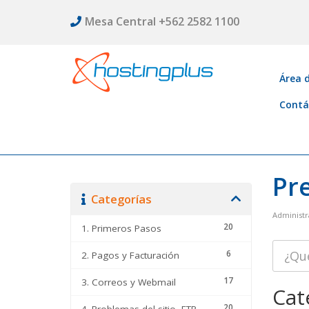
Mesa Central +562 2582 1100
Área d
Contá
Pr
Categorías
Administr
20
1. Primeros Pasos
6
2. Pagos y Facturación
17
3. Correos y Webmail
Cat
20
4. Problemas del sitio, FTP, DNS y cPanel