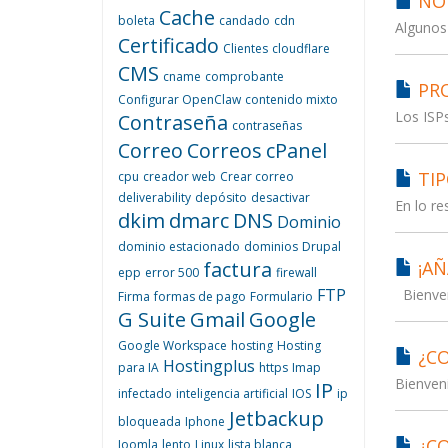
NO 
Cache
boleta
candado
cdn
Algunos 
Certificado
Clientes
cloudflare
CMS
cname
comprobante
PRO
Configurar OpenClaw
contenido mixto
Los ISPs
Contraseña
contraseñas
Correo
Correos
cPanel
TIP
cpu
creador web
Crear correo
deliverability
depósito
desactivar
En lo re
dkim
dmarc
DNS
Dominio
dominio estacionado
dominios
Drupal
factura
¡AÑ
epp
error 500
firewall
FTP
Bienveni
Firma
formas de pago
Formulario
G Suite
Gmail
Google
Google Workspace
hosting
Hosting
¿CO
Hostingplus
para IA
https
Imap
Bienveni
IP
infectado
inteligencia artificial
IOS
ip
Jetbackup
bloqueada
Iphone
¿CO
Joomla
lento
Linux
lista blanca