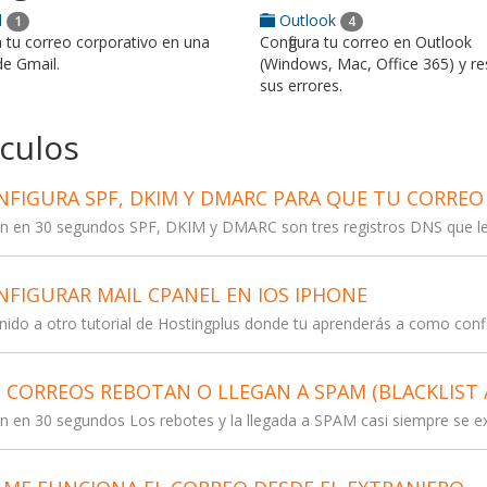
l
Outlook
1
4
a tu correo corporativo en una
Configura tu correo en Outlook
de Gmail.
(Windows, Mac, Office 365) y re
sus errores.
ículos
FIGURA SPF, DKIM Y DMARC PARA QUE TU CORREO
 en 30 segundos SPF, DKIM y DMARC son tres registros DNS que le d
FIGURAR MAIL CPANEL EN IOS IPHONE
do a otro tutorial de Hostingplus donde tu aprenderás a como config
 CORREOS REBOTAN O LLEGAN A SPAM (BLACKLIST /
 en 30 segundos Los rebotes y la llegada a SPAM casi siempre se exp