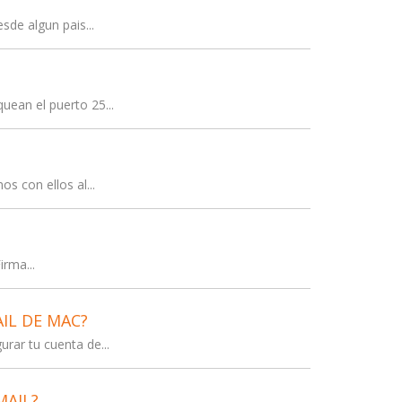
sde algun pais...
uean el puerto 25...
s con ellos al...
rma...
IL DE MAC?
rar tu cuenta de...
MAIL?