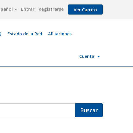
spañol
Entrar
Registrarse
Ver Carrito
Q
Estado de la Red
Afiliaciones
Cuenta