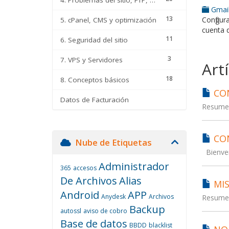
Gmai
13
Configur
5. cPanel, CMS y optimización
cuenta 
11
6. Seguridad del sitio
3
7. VPS y Servidores
Art
18
8. Conceptos básicos
CON
Datos de Facturación
Resumen
CON
Nube de Etiquetas
Bienveni
Administrador
365
accesos
De Archivos
Alias
MIS
Android
APP
Anydesk
Archivos
Resumen
Backup
autossl
aviso de cobro
Base de datos
BBDD
blacklist