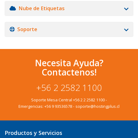
Nube de Etiquetas
Soporte
Necesita Ayuda?
Contactenos!
+56 2 2582 1100
Soporte Mesa Central
+56 2 2 2582 1100
-
Emergencias:
+56 9 93536578
-
soporte@hostingplus.cl
Productos y Servicios