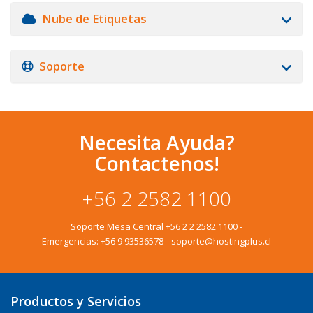
Nube de Etiquetas
Soporte
Necesita Ayuda?
Contactenos!
+56 2 2582 1100
Soporte Mesa Central
+56 2 2 2582 1100
-
Emergencias:
+56 9 93536578
-
soporte@hostingplus.cl
Productos y Servicios