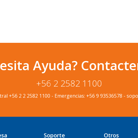
esita Ayuda? Contacte
+56 2 2582 1100
tral
+56 2 2 2582 1100
-
Emergencias:
+56 9 93536578
-
sopo
esa
Soporte
Otros