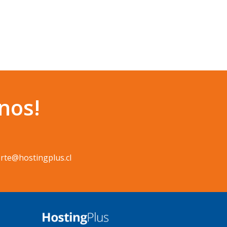
nos!
rte@hostingplus.cl