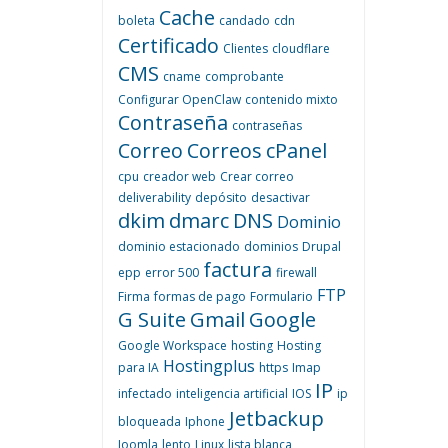
Cache
boleta
candado
cdn
Certificado
Clientes
cloudflare
CMS
cname
comprobante
Configurar OpenClaw
contenido mixto
Contraseña
contraseñas
Correo
Correos
cPanel
cpu
creador web
Crear correo
deliverability
depósito
desactivar
dkim
dmarc
DNS
Dominio
dominio estacionado
dominios
Drupal
factura
epp
error 500
firewall
FTP
Firma
formas de pago
Formulario
G Suite
Gmail
Google
Google Workspace
hosting
Hosting
Hostingplus
para IA
https
Imap
IP
infectado
inteligencia artificial
IOS
ip
Jetbackup
bloqueada
Iphone
Joomla
lento
Linux
lista blanca