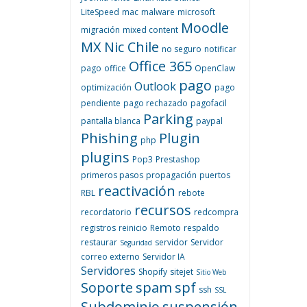
LiteSpeed
mac
malware
microsoft
Moodle
migración
mixed content
MX
Nic Chile
no seguro
notificar
Office 365
pago
office
OpenClaw
pago
Outlook
optimización
pago
pendiente
pago rechazado
pagofacil
Parking
pantalla blanca
paypal
Phishing
Plugin
php
plugins
Pop3
Prestashop
primeros pasos
propagación
puertos
reactivación
RBL
rebote
recursos
recordatorio
redcompra
registros
reinicio
Remoto
respaldo
restaurar
servidor
Servidor
Seguridad
correo externo
Servidor IA
Servidores
Shopify
sitejet
Sitio Web
Soporte
spam
spf
ssh
SSL
Subdominio
suspensión