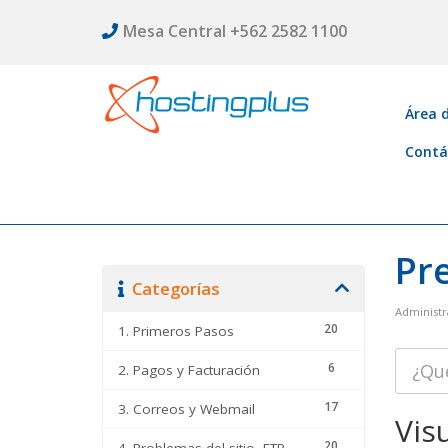
Mesa Central +562 2582 1100
Área d
Contá
Pr
Categorías
Administr
20
1. Primeros Pasos
6
2. Pagos y Facturación
17
3. Correos y Webmail
Vis
20
4. Problemas del sitio, FTP, DNS y cPanel