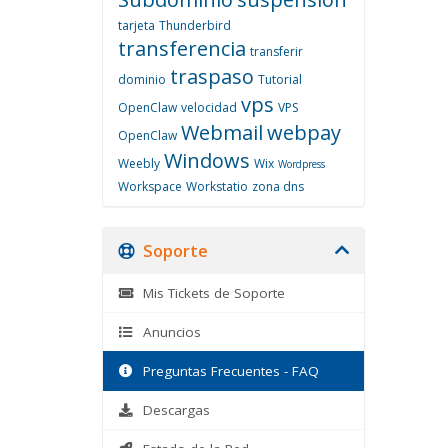
tarjeta
Thunderbird
transferencia
transferir
traspaso
dominio
Tutorial
vps
OpenClaw
velocidad
VPS
Webmail
webpay
OpenClaw
Windows
Weebly
Wix
Wordpress
Workspace
Workstatio
zona dns
Soporte
Mis Tickets de Soporte
Anuncios
Preguntas Frecuentes - FAQ
Descargas