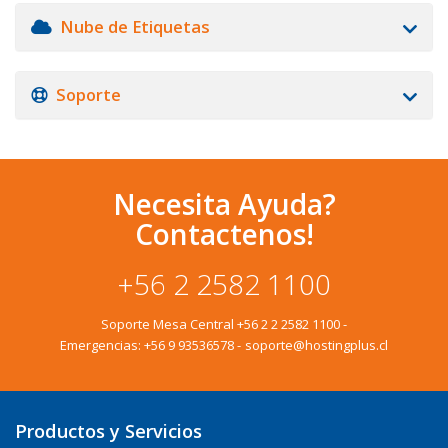
Nube de Etiquetas
Soporte
Necesita Ayuda?
Contactenos!
+56 2 2582 1100
Soporte Mesa Central
+56 2 2 2582 1100
-
Emergencias:
+56 9 93536578
-
soporte@hostingplus.cl
Productos y Servicios