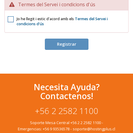
Termes del Servei i condicions d'ús
Jo he llegit i estic d'acord amb els
Termes del Servei i
condicions d'ús
Necesita Ayuda?
Contactenos!
+56 2 2582 1100
Soporte Mesa Central
+56 2 2 2582 1100
-
Emergencias:
+56 9 93536578
-
soporte@hostingplus.cl