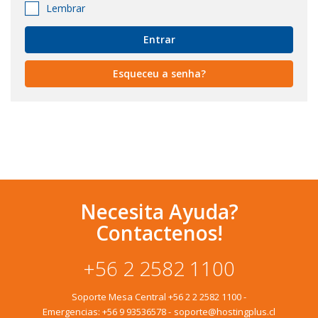
Lembrar
Esqueceu a senha?
Necesita Ayuda?
Contactenos!
+56 2 2582 1100
Soporte Mesa Central
+56 2 2 2582 1100
-
Emergencias:
+56 9 93536578
-
soporte@hostingplus.cl