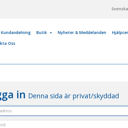
Svensk
 Kundavdelning
Butik
Nyheter & Meddelanden
Hjälpce
kta Oss
gga in
Denna sida är privat/skyddad