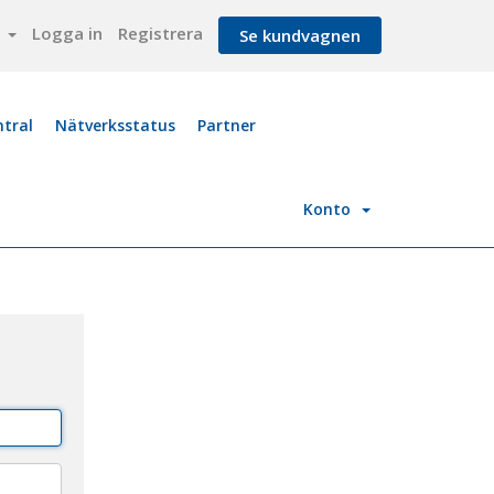
a
Logga in
Registrera
Se kundvagnen
ntral
Nätverksstatus
Partner
Konto