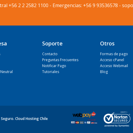
tral
+56 2 2 2582 1100
-
Emergencias:
+56 9 93536578
-
sopo
esa
Soporte
Otros
s
Contacto
Formas de pago
Preguntas Frecuentes
Acceso cPanel
Notificar Pago
Acceso Webmail
Neutral
Tutoriales
Blog
 Seguro. Cloud Hosting Chile