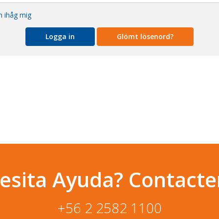
 ihåg mig
Glömt lösenord?
esita Ayuda? Contacte
+56 2 2582 1100