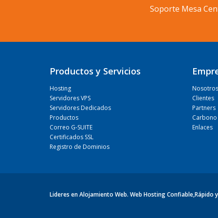
Soporte Mesa Cen
Productos y Servicios
Empr
Hosting
Nosotro
Servidores VPS
Clientes
Servidores Dedicados
Partners
Productos
Carbono 
Correo G-SUITE
Enlaces
Certificados SSL
Registro de Dominios
Lideres en Alojamiento Web. Web Hosting Confiable,Rápido y