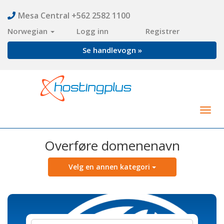
Mesa Central +562 2582 1100
Norwegian
Logg inn
Registrer
Se handlevogn »
Togg
navig
Overføre domenenavn
Velg en annen kategori