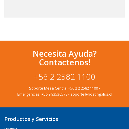
Necesita Ayuda?
Contactenos!
+56 2 2582 1100
Soporte Mesa Central
+56 2 2 2582 1100
-
Emergencias:
+56 9 93536578
-
soporte@hostingplus.cl
Productos y Servicios