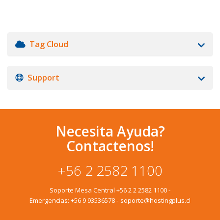
Tag Cloud
Support
Necesita Ayuda?
Contactenos!
+56 2 2582 1100
Soporte Mesa Central
+56 2 2 2582 1100
-
Emergencias:
+56 9 93536578
-
soporte@hostingplus.cl