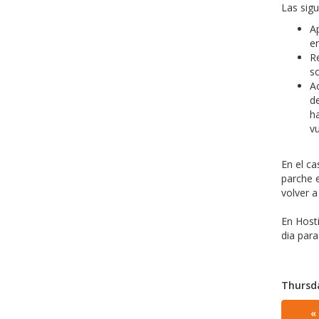
Las sigu
Ap
e
Re
s
Ac
de
ha
vu
En el ca
parche
volver a
En Host
dia para
Thursda
«