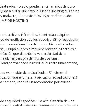
 pirateados no solo pueden arruinar años de duro
yuda a evitar que esto le suceda. HostingPlus se ha
 y malware,Todo esto GRATIS para clientes de
 el MEJOR HOSTING.
de archivos infectados. Si detecta cualquier
o de notificación que los describe. Si no resuelve la
 en cuarentena el archivo o archivos afectados.
s , Drupalo Joomla requiere parcheo. Si este es el
icación que describe la vulnerabilidad de la
 la última versión) dentro de dos días,
abilidad permanece sin resolver durante una semana,
nes web están desactualizadas. Si este es el
ficación que enumera la aplicación (o aplicaciones)
na semana, recibirá un recordatorio por correo
e seguridad específicas . La actualización de una
e un sitio web debido a sus complementos, temas y