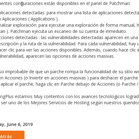
ientes configuraciones están disponibles en el panel de Patchman:
licaciones detectadas: para mostrar una lista de aplicaciones detecta
n
Aplicaciones
( Applications ).
alizar exploración: para ejecutar una exploración de forma manual, h
can ). Patchman ejecuta un escaneo de su cuenta de inmediato.
ciones detectadas : las vulnerabilidades detectadas aparecen en una li
scripción y la ruta de la vulnerabilidad. Para cada vulnerabilidad, hay
cer clic para ver las acciones disponibles. Además, cuando hace clic en 
lnerabilidad, aparecen las opciones de
acciones
masivas.
so improbable de que un parche rompa la funcionalidad de su sitio w
en
Acciones
(o
Invertir
en
acciones masivas
) para deshacer el parche
 aplicar el parche, haga clic en
Parche
debajo de
Acciones
(o
Parche /
ingPlus estamos Muy contentos con los avances tecnologicos logrado
 ser uno de los Mejores Servicios de Hosting según nuestros queridos
y, June 6, 2019
 Atrás