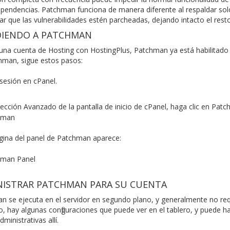
pendencias. Patchman funciona de manera diferente al respaldar solo
ar que las vulnerabilidades estén parcheadas, dejando intacto el resto 
DIENDO A PATCHMAN
 una cuenta de Hosting con HostingPlus, Patchman ya está habilitado 
hman, sigue estos pasos:
e sesión en cPanel.
sección
Avanzado
de la pantalla de inicio de cPanel, haga clic en
Patc
ágina del panel de Patchman aparece:
NISTRAR PATCHMAN PARA SU CUENTA
 se ejecuta en el servidor en segundo plano, y generalmente no requi
 hay algunas configuraciones que puede ver en el tablero, y puede ha
dministrativas allí.