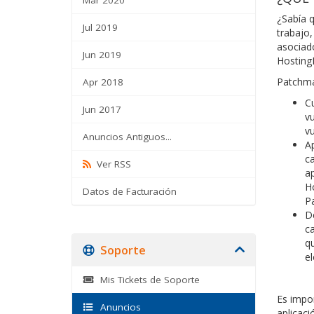
¿Sabía q
Jul 2019
trabajo,
asociad
Jun 2019
Hosting
Patchman
Apr 2018
Cu
Jun 2017
vu
vu
Anuncios Antiguos...
Ap
ca
Ver RSS
ap
Ho
Datos de Facturación
P
De
ca
qu
Soporte
el
Mis Tickets de Soporte
Es impor
Anuncios
aplicac