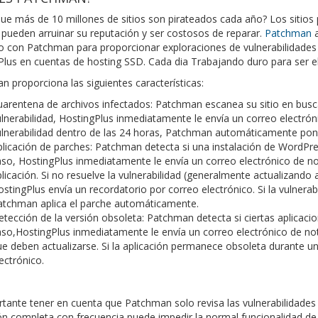
ue más de 10 millones de sitios son pirateados cada año? Los sitios
 pueden arruinar su reputación y ser costosos de reparar.
Patchman
a
o con Patchman para proporcionar exploraciones de vulnerabilidades
Plus en cuentas de hosting SSD. Cada dia Trabajando duro para ser
 proporciona las siguientes características:
arentena de archivos infectados: Patchman escanea su sitio en busca 
lnerabilidad, HostingPlus inmediatamente le envía un correo electrónic
lnerabilidad dentro de las 24 horas, Patchman automáticamente pone
licación de parches: Patchman detecta si una instalación de WordPres
so, HostingPlus inmediatamente le envía un correo electrónico de notif
licación. Si no resuelve la vulnerabilidad (generalmente actualizando a
stingPlus envía un recordatorio por correo electrónico. Si la vulner
atchman aplica el parche automáticamente.
tección de la versión obsoleta: Patchman detecta si ciertas aplicacio
so,HostingPlus inmediatamente le envía un correo electrónico de noti
e deben actualizarse. Si la aplicación permanece obsoleta durante u
ectrónico.
tante tener en cuenta que Patchman solo revisa las vulnerabilidades d
ión completa con frecuencia puede impedir la normal funcionalidad d