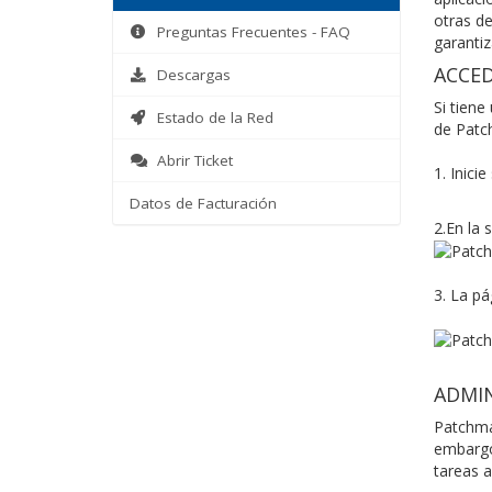
otras de
Preguntas Frecuentes - FAQ
garantiz
ACCE
Descargas
Si tiene
Estado de la Red
de Patc
Abrir Ticket
1. Inici
Datos de Facturación
2.En la 
3. La p
ADMI
Patchman
embargo,
tareas a