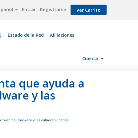
spañol
Entrar
Registrarse
Ver Carrito
Q
Estado de la Red
Afiliaciones
Cuenta
nta que ayuda a
lware y las
 web del malware y las vulnerabilidades.