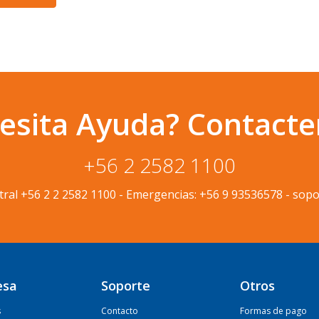
esita Ayuda? Contacte
+56 2 2582 1100
tral
+56 2 2 2582 1100
-
Emergencias:
+56 9 93536578
-
sopo
esa
Soporte
Otros
s
Contacto
Formas de pago