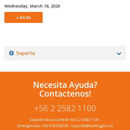
Wednesday, March 18, 2020
« Atrás
Soporte
Necesita Ayuda?
Contactenos!
+56 2 2582 1100
Soporte Mesa Central
+56 2 2 2582 1100
-
Emergencias:
+56 9 93536578
-
soporte@hostingplus.cl