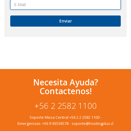
Enviar
Necesita Ayuda?
Contactenos!
+56 2 2582 1100
Soporte Mesa Central
+56 2 2 2582 1100
-
Emergencias:
+56 9 93536578
-
soporte@hostingplus.cl