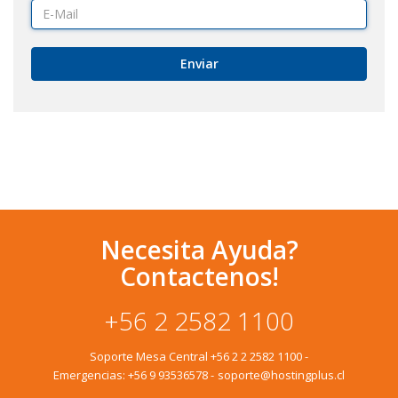
Enviar
Necesita Ayuda?
Contactenos!
+56 2 2582 1100
Soporte Mesa Central
+56 2 2 2582 1100
-
Emergencias:
+56 9 93536578
-
soporte@hostingplus.cl