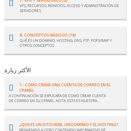
7. VPS Y SERVIDORES (3)
VPS, RECURSOS, REINICIOS, ACCESO Y ADMINISTRACIÓN DE
SERVIDORES.
8. CONCEPTOS BÁSICOS (18)
QUÉ ES UN DOMINIO, HOSTING, DNS, FTP, POP3/IMAP Y
OTROS CONCEPTOS.
الأكثر زيارة
1 - COMO CREAR UNA CUENTA DE CORREO EN EL
CPANEL
A CONTINUACIÓN SE EXPLICARA DE COMO CREAR CUENTA
DE CORREO EN SU CPANEL. NOTA: ESTA ES NUESTRA...
¿QUE ES UN SITIO WEB, UN DOMINIO Y EL HOSTING?
BIENVENIDO A OTRO CONTENIDO INFORMATIVO DE