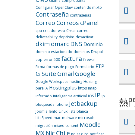
cname
comprobante
Configurar OpenClaw
contenido mixto
Contraseña
contraseñas
Correo
Correos
cPanel
cpu
creador web
Crear correo
deliverability
depósito
desactivar
dkim
dmarc
DNS
Dominio
dominio estacionado
dominios
Drupal
factura
epp
error 500
firewall
FTP
Firma
formas de pago
Formulario
G Suite
Gmail
Google
Google Workspace
hosting
Hosting
Hostingplus
para IA
https
Imap
IP
infectado
inteligencia artificial
IOS
ip
熱
Jetbackup
bloqueada
Iphone
Joomla
lento
Linux
lista blanca
LiteSpeed
mac
malware
microsoft
Moodle
migración
mixed content
MX
Nic Chile
no seguro
notificar