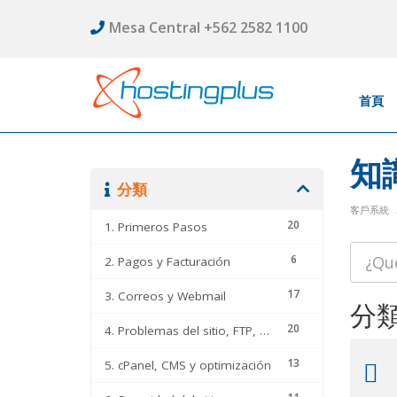
Mesa Central +562 2582 1100
首頁
知
分類
客戶系統
20
1. Primeros Pasos
6
2. Pagos y Facturación
17
3. Correos y Webmail
分
20
4. Problemas del sitio, FTP, DNS y cPanel
13
5. cPanel, CMS y optimización