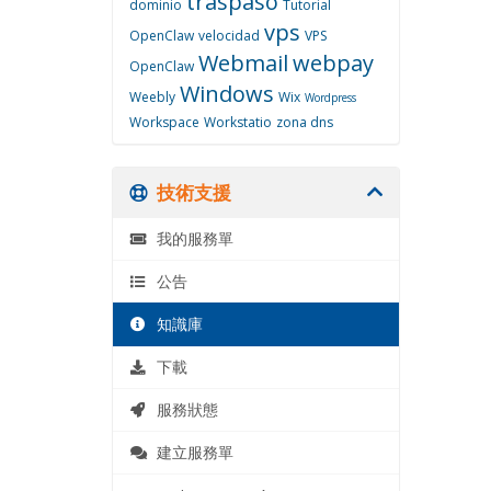
traspaso
dominio
Tutorial
vps
OpenClaw
velocidad
VPS
Webmail
webpay
OpenClaw
Windows
Weebly
Wix
Wordpress
Workspace
Workstatio
zona dns
技術支援
我的服務單
公告
知識庫
下載
服務狀態
建立服務單