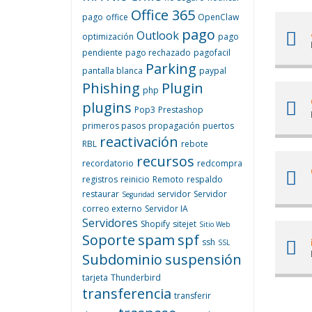
Office 365
pago
office
OpenClaw
pago
Outlook
optimización
pago
pendiente
pago rechazado
pagofacil
Parking
pantalla blanca
paypal
Phishing
Plugin
php
plugins
Pop3
Prestashop
primeros pasos
propagación
puertos
reactivación
RBL
rebote
recursos
recordatorio
redcompra
registros
reinicio
Remoto
respaldo
restaurar
servidor
Servidor
Seguridad
correo externo
Servidor IA
Servidores
Shopify
sitejet
Sitio Web
Soporte
spam
spf
ssh
SSL
Subdominio
suspensión
tarjeta
Thunderbird
transferencia
transferir