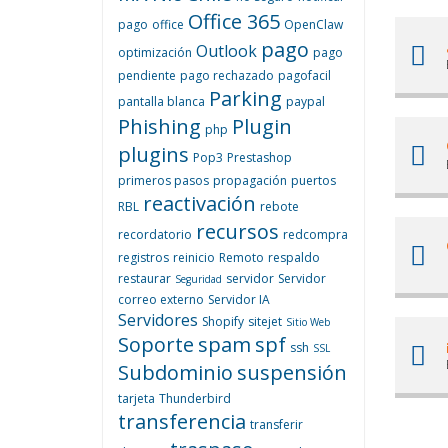
Office 365
pago
office
OpenClaw
pago
Outlook
optimización
pago
pendiente
pago rechazado
pagofacil
Parking
pantalla blanca
paypal
Phishing
Plugin
php
plugins
Pop3
Prestashop
primeros pasos
propagación
puertos
reactivación
RBL
rebote
recursos
recordatorio
redcompra
registros
reinicio
Remoto
respaldo
restaurar
servidor
Servidor
Seguridad
correo externo
Servidor IA
Servidores
Shopify
sitejet
Sitio Web
Soporte
spam
spf
ssh
SSL
Subdominio
suspensión
tarjeta
Thunderbird
transferencia
transferir