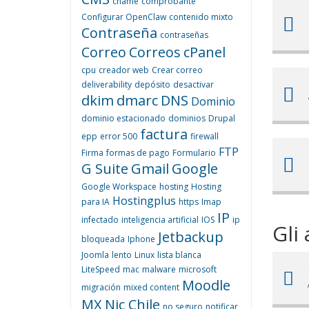
cname
comprobante
Configurar OpenClaw
contenido mixto
Contraseña
contraseñas
Correo
Correos
cPanel
cpu
creador web
Crear correo
deliverability
depósito
desactivar
dkim
dmarc
DNS
Dominio
dominio estacionado
dominios
Drupal
factura
epp
error 500
firewall
FTP
Firma
formas de pago
Formulario
G Suite
Gmail
Google
Google Workspace
hosting
Hosting
Hostingplus
para IA
https
Imap
IP
infectado
inteligencia artificial
IOS
ip
Gli 
Jetbackup
bloqueada
Iphone
Joomla
lento
Linux
lista blanca
LiteSpeed
mac
malware
microsoft
Moodle
migración
mixed content
MX
Nic Chile
no seguro
notificar