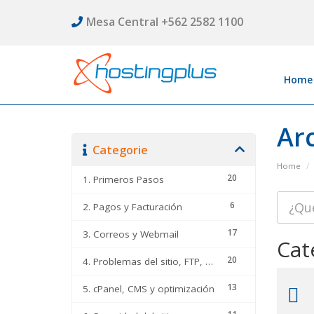
Mesa Central +562 2582 1100
Home
Ar
Categorie
Home
20
1. Primeros Pasos
6
2. Pagos y Facturación
17
3. Correos y Webmail
Cat
20
4. Problemas del sitio, FTP, DNS y cPanel
13
5. cPanel, CMS y optimización