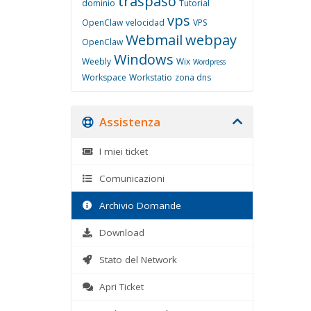
traspaso
dominio
Tutorial
vps
OpenClaw
velocidad
VPS
Webmail
webpay
OpenClaw
Windows
Weebly
Wix
Wordpress
Workspace
Workstatio
zona dns
Assistenza
I miei ticket
Comunicazioni
Archivio Domande
Download
Stato del Network
Apri Ticket