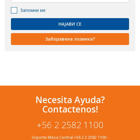
Запомни ме
Заборавена лозинка?
Necesita Ayuda?
Contactenos!
+56 2 2582 1100
Soporte Mesa Central
+56 2 2 2582 1100
-